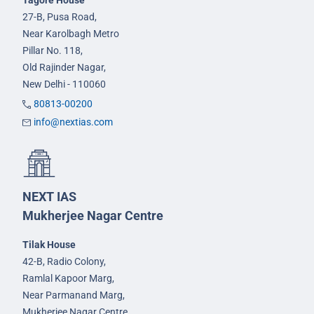
Tagore House
27-B, Pusa Road,
Near Karolbagh Metro
Pillar No. 118,
Old Rajinder Nagar,
New Delhi - 110060
80813-00200
info@nextias.com
NEXT IAS
Mukherjee Nagar Centre
Tilak House
42-B, Radio Colony,
Ramlal Kapoor Marg,
Near Parmanand Marg,
Mukherjee Nagar Centre,