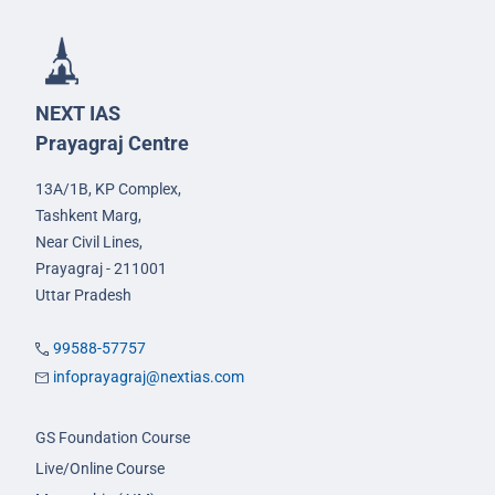
NEXT IAS
Prayagraj Centre
13A/1B, KP Complex,
Tashkent Marg,
Near Civil Lines,
Prayagraj - 211001
Uttar Pradesh
99588-57757
infoprayagraj@nextias.com
GS Foundation Course
Live/Online Course