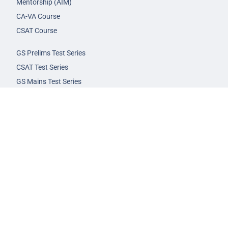
Mentorship (AIM)
CA-VA Course
CSAT Course
GS Prelims Test Series
CSAT Test Series
GS Mains Test Series
Optional Foundation
Interview Guidance
Admission
FAQs
Careers
Privacy Policy
Terms & Conditions