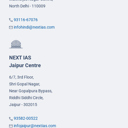
North Delhi - 110009
93116-67076
infohindi@nextias.com
NEXT IAS
Jaipur Centre
6/7, 3rd Floor,
Shri Gopal Nagar,
Near Gopalpura Bypass,
Riddhi Siddhi Circle,
Jaipur - 302015
93582-00522
infojaipur@nextias.com