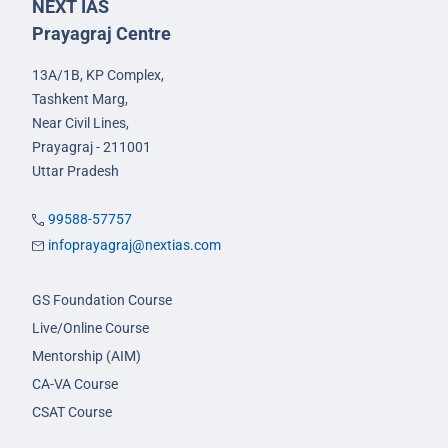
NEXT IAS
Prayagraj Centre
13A/1B, KP Complex,
Tashkent Marg,
Near Civil Lines,
Prayagraj - 211001
Uttar Pradesh
99588-57757
infoprayagraj@nextias.com
GS Foundation Course
Live/Online Course
Mentorship (AIM)
CA-VA Course
CSAT Course