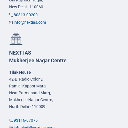
Old Rajinder Nagar,
New Delhi - 110060
80813-00200
info@nextias.com
NEXT IAS
Mukherjee Nagar Centre
Tilak House
42-B, Radio Colony,
Ramlal Kapoor Marg,
Near Parmanand Marg,
Mukherjee Nagar Centre,
North Delhi - 110009
93116-67076
infohindi@nextias.com