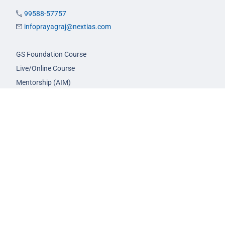
99588-57757
infoprayagraj@nextias.com
GS Foundation Course
Live/Online Course
Mentorship (AIM)
CA-VA Course
CSAT Course
GS Prelims Test Series
CSAT Test Series
GS Mains Test Series
Optional Foundation
Interview Guidance
Admission
FAQs