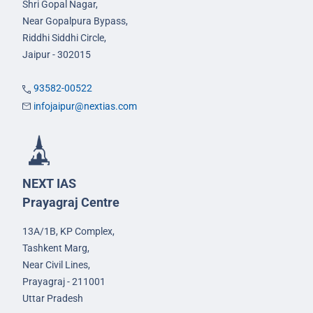
Shri Gopal Nagar,
Near Gopalpura Bypass,
Riddhi Siddhi Circle,
Jaipur - 302015
93582-00522
infojaipur@nextias.com
NEXT IAS
Prayagraj Centre
13A/1B, KP Complex,
Tashkent Marg,
Near Civil Lines,
Prayagraj - 211001
Uttar Pradesh