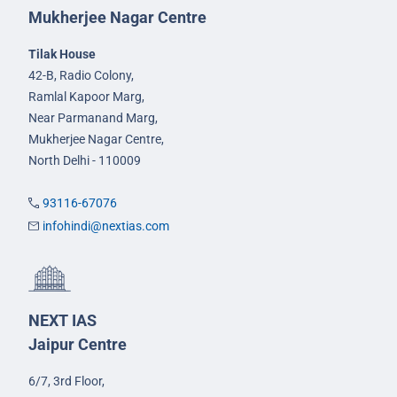
Mukherjee Nagar Centre
Tilak House
42-B, Radio Colony,
Ramlal Kapoor Marg,
Near Parmanand Marg,
Mukherjee Nagar Centre,
North Delhi - 110009
93116-67076
infohindi@nextias.com
NEXT IAS
Jaipur Centre
6/7, 3rd Floor,