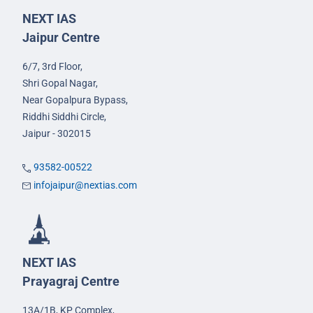
NEXT IAS
Jaipur Centre
6/7, 3rd Floor,
Shri Gopal Nagar,
Near Gopalpura Bypass,
Riddhi Siddhi Circle,
Jaipur - 302015
93582-00522
infojaipur@nextias.com
NEXT IAS
Prayagraj Centre
13A/1B, KP Complex,