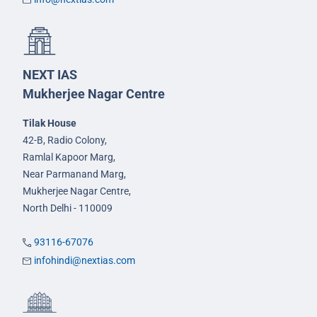
NEXT IAS
Mukherjee Nagar Centre
Tilak House
42-B, Radio Colony,
Ramlal Kapoor Marg,
Near Parmanand Marg,
Mukherjee Nagar Centre,
North Delhi - 110009
93116-67076
infohindi@nextias.com