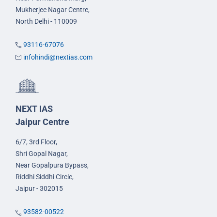
Mukherjee Nagar Centre,
North Delhi - 110009
93116-67076
infohindi@nextias.com
NEXT IAS
Jaipur Centre
6/7, 3rd Floor,
Shri Gopal Nagar,
Near Gopalpura Bypass,
Riddhi Siddhi Circle,
Jaipur - 302015
93582-00522