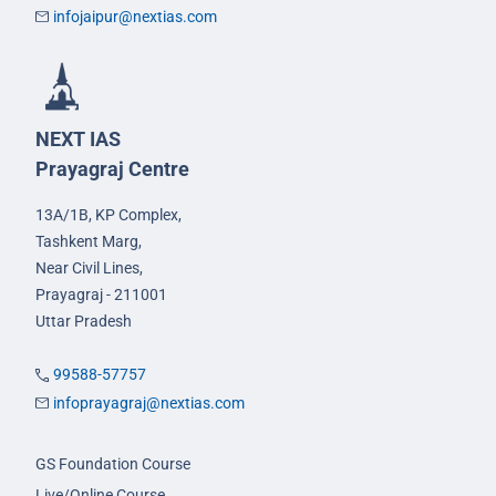
infojaipur@nextias.com
NEXT IAS
Prayagraj Centre
13A/1B, KP Complex,
Tashkent Marg,
Near Civil Lines,
Prayagraj - 211001
Uttar Pradesh
99588-57757
infoprayagraj@nextias.com
GS Foundation Course
Live/Online Course