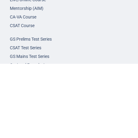
Mentorship (AIM)
CA-VA Course
CSAT Course
GS Prelims Test Series
CSAT Test Series
GS Mains Test Series
Optional Foundation
Interview Guidance
Admission
FAQs
Careers
Privacy Policy
Terms & Conditions