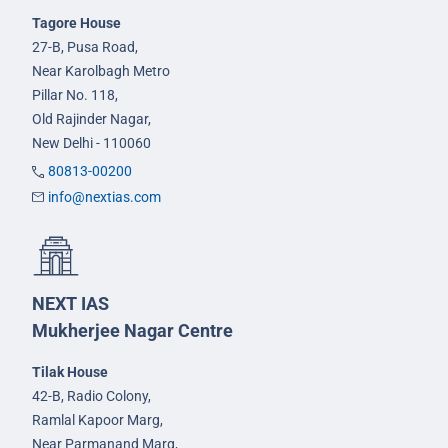
Tagore House
27-B, Pusa Road,
Near Karolbagh Metro
Pillar No. 118,
Old Rajinder Nagar,
New Delhi - 110060
80813-00200
info@nextias.com
NEXT IAS
Mukherjee Nagar Centre
Tilak House
42-B, Radio Colony,
Ramlal Kapoor Marg,
Near Parmanand Marg,