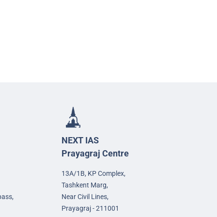
NEXT IAS
Prayagraj Centre
13A/1B, KP Complex,
Tashkent Marg,
pass,
Near Civil Lines,
Prayagraj - 211001