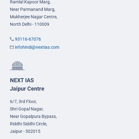
Ramlal Kapoor Marg,
Near Parmanand Marg,
Mukherjee Nagar Centre,
North Delhi - 110009
93116-67076
infohindi@nextias.com
NEXT IAS
Jaipur Centre
6/7, 3rd Floor,
Shri Gopal Nagar,
Near Gopalpura Bypass,
Riddhi Siddhi Circle,
Jaipur - 302015