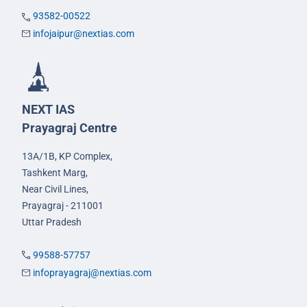
93582-00522
infojaipur@nextias.com
NEXT IAS
Prayagraj Centre
13A/1B, KP Complex,
Tashkent Marg,
Near Civil Lines,
Prayagraj - 211001
Uttar Pradesh
99588-57757
infoprayagraj@nextias.com