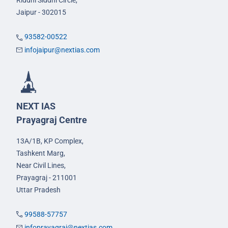
Jaipur - 302015
93582-00522
infojaipur@nextias.com
NEXT IAS
Prayagraj Centre
13A/1B, KP Complex,
Tashkent Marg,
Near Civil Lines,
Prayagraj - 211001
Uttar Pradesh
99588-57757
infoprayagraj@nextias.com