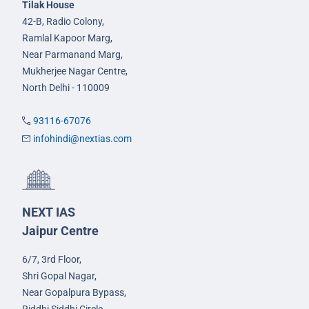
Tilak House
42-B, Radio Colony,
Ramlal Kapoor Marg,
Near Parmanand Marg,
Mukherjee Nagar Centre,
North Delhi - 110009
93116-67076
infohindi@nextias.com
NEXT IAS
Jaipur Centre
6/7, 3rd Floor,
Shri Gopal Nagar,
Near Gopalpura Bypass,
Riddhi Siddhi Circle,