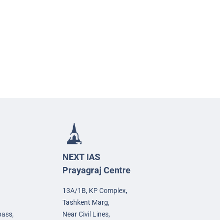
NEXT IAS
Prayagraj Centre
13A/1B, KP Complex,
Tashkent Marg,
pass,
Near Civil Lines,