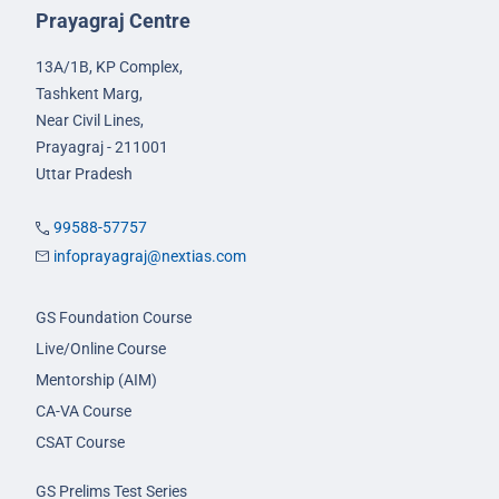
Prayagraj Centre
13A/1B, KP Complex,
Tashkent Marg,
Near Civil Lines,
Prayagraj - 211001
Uttar Pradesh
99588-57757
infoprayagraj@nextias.com
GS Foundation Course
Live/Online Course
Mentorship (AIM)
CA-VA Course
CSAT Course
GS Prelims Test Series