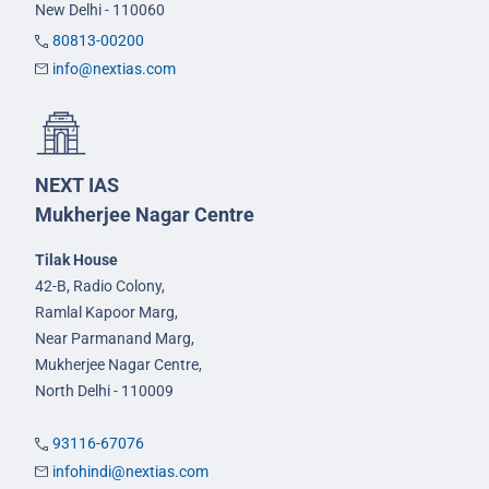
New Delhi - 110060
80813-00200
info@nextias.com
NEXT IAS
Mukherjee Nagar Centre
Tilak House
42-B, Radio Colony,
Ramlal Kapoor Marg,
Near Parmanand Marg,
Mukherjee Nagar Centre,
North Delhi - 110009
93116-67076
infohindi@nextias.com