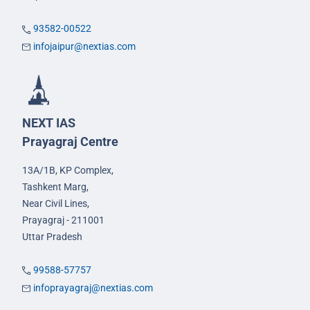
93582-00522
infojaipur@nextias.com
NEXT IAS
Prayagraj Centre
13A/1B, KP Complex,
Tashkent Marg,
Near Civil Lines,
Prayagraj - 211001
Uttar Pradesh
99588-57757
infoprayagraj@nextias.com