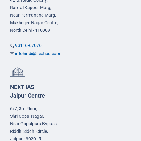
42-B, Radio Colony,
Ramlal Kapoor Marg,
Near Parmanand Marg,
Mukherjee Nagar Centre,
North Delhi - 110009
93116-67076
infohindi@nextias.com
NEXT IAS
Jaipur Centre
6/7, 3rd Floor,
Shri Gopal Nagar,
Near Gopalpura Bypass,
Riddhi Siddhi Circle,
Jaipur - 302015