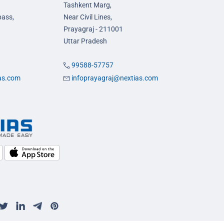
Tashkent Marg,
pass,
Near Civil Lines,
Prayagraj - 211001
Uttar Pradesh
99588-57757
ias.com
infoprayagraj@nextias.com