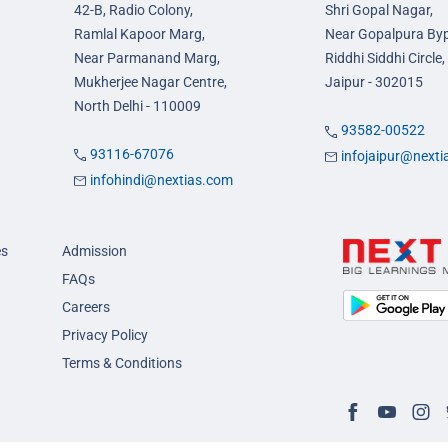
42-B, Radio Colony,
Shri Gopal Nagar,
Ramlal Kapoor Marg,
Near Gopalpura By
Near Parmanand Marg,
Riddhi Siddhi Circle,
Mukherjee Nagar Centre,
Jaipur - 302015
North Delhi - 110009
93582-00522
93116-67076
infojaipur@next
infohindi@nextias.com
es
Admission
FAQs
Careers
Privacy Policy
Terms & Conditions