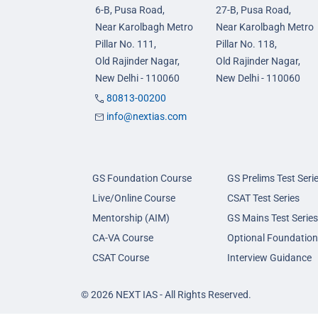
6-B, Pusa Road,
27-B, Pusa Road,
Near Karolbagh Metro
Near Karolbagh Metro
Pillar No. 111,
Pillar No. 118,
Old Rajinder Nagar,
Old Rajinder Nagar,
New Delhi - 110060
New Delhi - 110060
80813-00200
info@nextias.com
GS Foundation Course
GS Prelims Test Seri
Live/Online Course
CSAT Test Series
Mentorship (AIM)
GS Mains Test Series
CA-VA Course
Optional Foundation
CSAT Course
Interview Guidance
© 2026 NEXT IAS - All Rights Reserved.