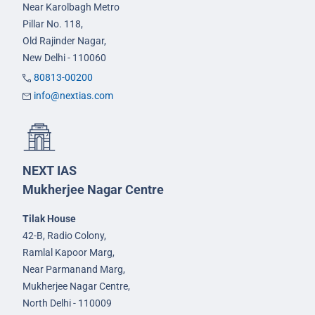
Near Karolbagh Metro
Pillar No. 118,
Old Rajinder Nagar,
New Delhi - 110060
80813-00200
info@nextias.com
NEXT IAS
Mukherjee Nagar Centre
Tilak House
42-B, Radio Colony,
Ramlal Kapoor Marg,
Near Parmanand Marg,
Mukherjee Nagar Centre,
North Delhi - 110009