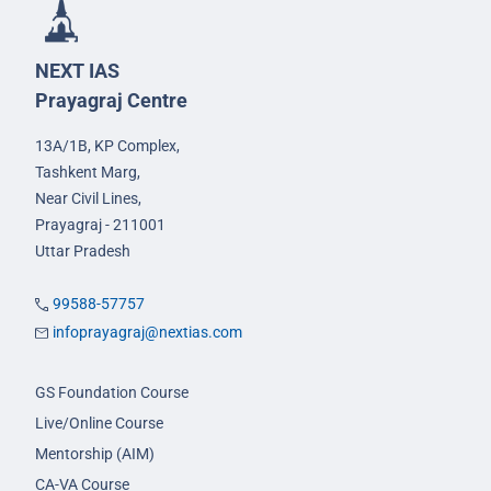
NEXT IAS
Prayagraj Centre
13A/1B, KP Complex,
Tashkent Marg,
Near Civil Lines,
Prayagraj - 211001
Uttar Pradesh
99588-57757
infoprayagraj@nextias.com
GS Foundation Course
Live/Online Course
Mentorship (AIM)
CA-VA Course