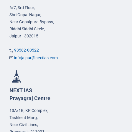
6/7, 3rd Floor,
Shri Gopal Nagar,
Near Gopalpura Bypass,
Riddhi Siddhi Circle,
Jaipur - 302015
93582-00522
infojaipur@nextias.com
NEXT IAS
Prayagraj Centre
13A/1B, KP Complex,
Tashkent Marg,
Near Civil Lines,
Prayagraj - 211001