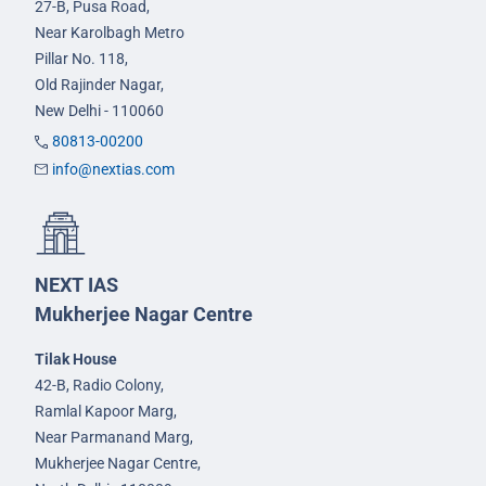
27-B, Pusa Road,
Near Karolbagh Metro
Pillar No. 118,
Old Rajinder Nagar,
New Delhi - 110060
80813-00200
info@nextias.com
NEXT IAS
Mukherjee Nagar Centre
Tilak House
42-B, Radio Colony,
Ramlal Kapoor Marg,
Near Parmanand Marg,
Mukherjee Nagar Centre,