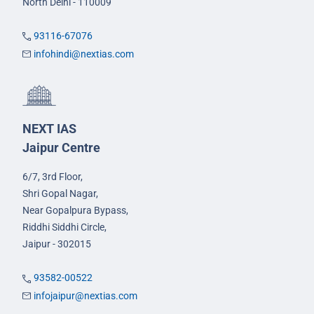
North Delhi - 110009
93116-67076
infohindi@nextias.com
NEXT IAS
Jaipur Centre
6/7, 3rd Floor,
Shri Gopal Nagar,
Near Gopalpura Bypass,
Riddhi Siddhi Circle,
Jaipur - 302015
93582-00522
infojaipur@nextias.com