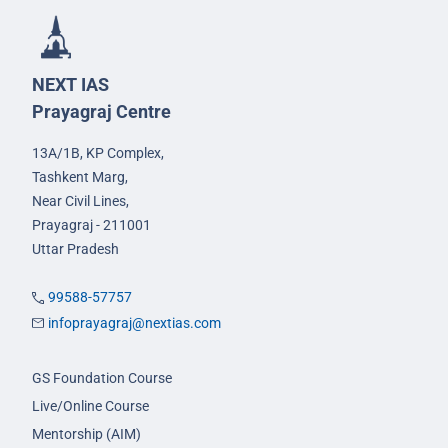
NEXT IAS
Prayagraj Centre
13A/1B, KP Complex,
Tashkent Marg,
Near Civil Lines,
Prayagraj - 211001
Uttar Pradesh
99588-57757
infoprayagraj@nextias.com
GS Foundation Course
Live/Online Course
Mentorship (AIM)