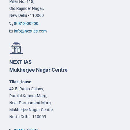
Pillar No. 118,
Old Rajinder Nagar,
New Delhi - 110060
80813-00200
info@nextias.com
NEXT IAS
Mukherjee Nagar Centre
Tilak House
42-B, Radio Colony,
Ramlal Kapoor Marg,
Near Parmanand Marg,
Mukherjee Nagar Centre,
North Delhi - 110009