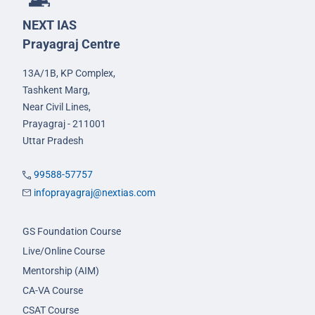
NEXT IAS
Prayagraj Centre
13A/1B, KP Complex,
Tashkent Marg,
Near Civil Lines,
Prayagraj - 211001
Uttar Pradesh
99588-57757
infoprayagraj@nextias.com
GS Foundation Course
Live/Online Course
Mentorship (AIM)
CA-VA Course
CSAT Course