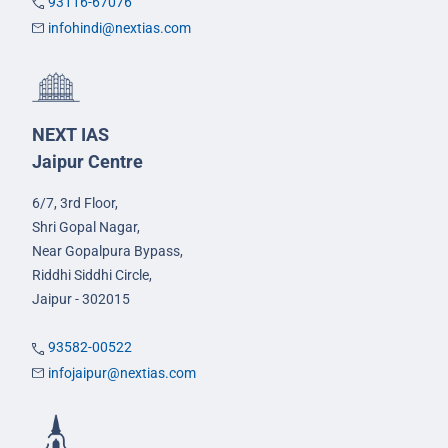
93116-67076
infohindi@nextias.com
NEXT IAS
Jaipur Centre
6/7, 3rd Floor,
Shri Gopal Nagar,
Near Gopalpura Bypass,
Riddhi Siddhi Circle,
Jaipur - 302015
93582-00522
infojaipur@nextias.com