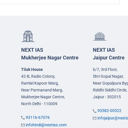
NEXT IAS
NEXT IAS
Mukherjee Nagar Centre
Jaipur Centre
Tilak House
6/7, 3rd Floor,
42-B, Radio Colony,
Shri Gopal Nagar,
Ramlal Kapoor Marg,
Near Gopalpura By
Near Parmanand Marg,
Riddhi Siddhi Circle,
Mukherjee Nagar Centre,
Jaipur - 302015
North Delhi - 110009
93582-00522
93116-67076
infojaipur@next
infohindi@nextias.com