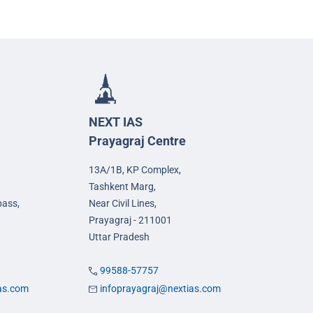
NEXT IAS
Prayagraj Centre
13A/1B, KP Complex,
Tashkent Marg,
pass,
Near Civil Lines,
Prayagraj - 211001
Uttar Pradesh
99588-57757
ias.com
infoprayagraj@nextias.com