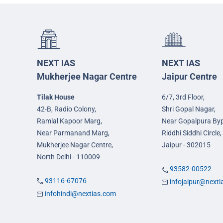
NEXT IAS
NEXT IAS
Mukherjee Nagar Centre
Jaipur Centre
Tilak House
6/7, 3rd Floor,
42-B, Radio Colony,
Shri Gopal Nagar,
Ramlal Kapoor Marg,
Near Gopalpura By
Near Parmanand Marg,
Riddhi Siddhi Circle,
Mukherjee Nagar Centre,
Jaipur - 302015
North Delhi - 110009
93582-00522
93116-67076
infojaipur@next
infohindi@nextias.com