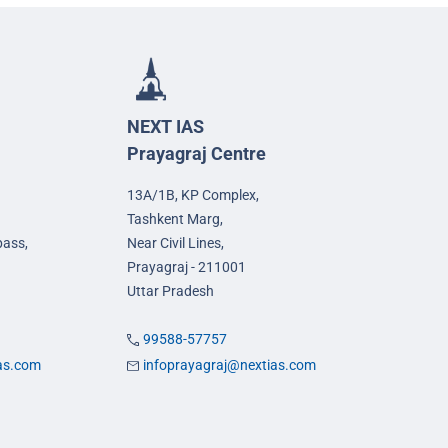
NEXT IAS
Prayagraj Centre
13A/1B, KP Complex,
Tashkent Marg,
pass,
Near Civil Lines,
Prayagraj - 211001
Uttar Pradesh
99588-57757
ias.com
infoprayagraj@nextias.com