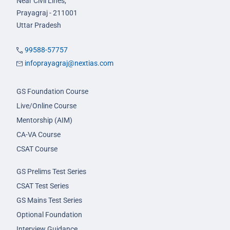
Near Civil Lines,
Prayagraj - 211001
Uttar Pradesh
99588-57757
infoprayagraj@nextias.com
GS Foundation Course
Live/Online Course
Mentorship (AIM)
CA-VA Course
CSAT Course
GS Prelims Test Series
CSAT Test Series
GS Mains Test Series
Optional Foundation
Interview Guidance