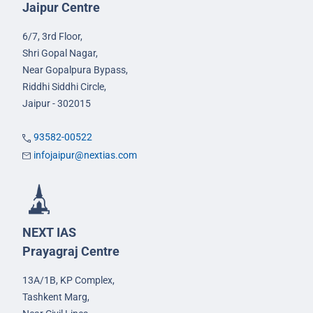
Jaipur Centre
6/7, 3rd Floor,
Shri Gopal Nagar,
Near Gopalpura Bypass,
Riddhi Siddhi Circle,
Jaipur - 302015
93582-00522
infojaipur@nextias.com
NEXT IAS
Prayagraj Centre
13A/1B, KP Complex,
Tashkent Marg,