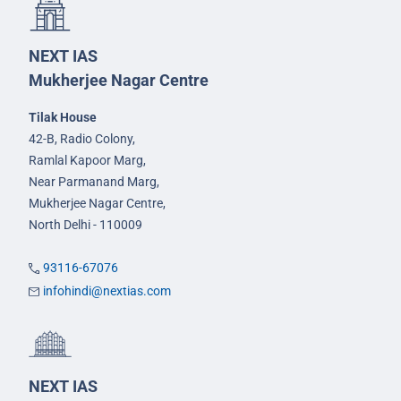
NEXT IAS
Mukherjee Nagar Centre
Tilak House
42-B, Radio Colony,
Ramlal Kapoor Marg,
Near Parmanand Marg,
Mukherjee Nagar Centre,
North Delhi - 110009
93116-67076
infohindi@nextias.com
NEXT IAS