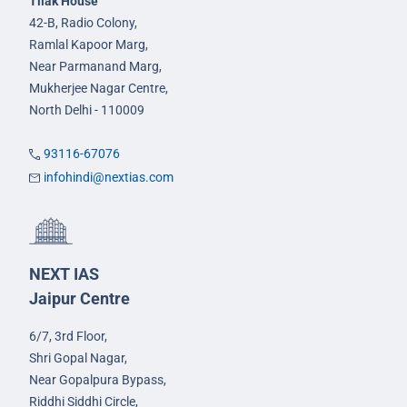
Tilak House
42-B, Radio Colony,
Ramlal Kapoor Marg,
Near Parmanand Marg,
Mukherjee Nagar Centre,
North Delhi - 110009
93116-67076
infohindi@nextias.com
NEXT IAS
Jaipur Centre
6/7, 3rd Floor,
Shri Gopal Nagar,
Near Gopalpura Bypass,
Riddhi Siddhi Circle,