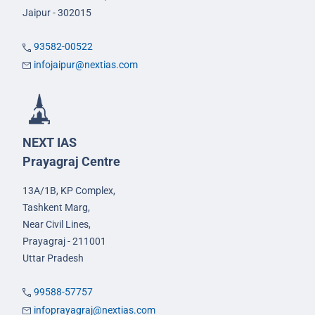
Jaipur - 302015
93582-00522
infojaipur@nextias.com
NEXT IAS
Prayagraj Centre
13A/1B, KP Complex,
Tashkent Marg,
Near Civil Lines,
Prayagraj - 211001
Uttar Pradesh
99588-57757
infoprayagraj@nextias.com