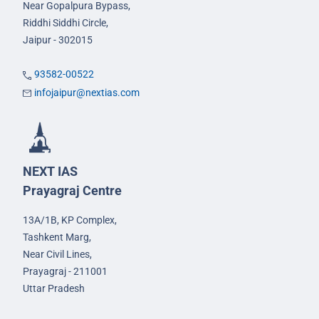
Near Gopalpura Bypass,
Riddhi Siddhi Circle,
Jaipur - 302015
93582-00522
infojaipur@nextias.com
NEXT IAS
Prayagraj Centre
13A/1B, KP Complex,
Tashkent Marg,
Near Civil Lines,
Prayagraj - 211001
Uttar Pradesh