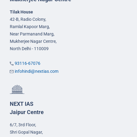
Tilak House
42-B, Radio Colony,
Ramlal Kapoor Marg,
Near Parmanand Marg,
Mukherjee Nagar Centre,
North Delhi - 110009
93116-67076
infohindi@nextias.com
NEXT IAS
Jaipur Centre
6/7, 3rd Floor,
Shri Gopal Nagar,