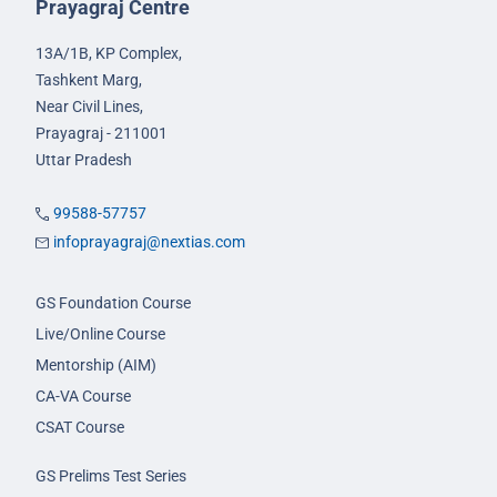
Prayagraj Centre
13A/1B, KP Complex,
Tashkent Marg,
Near Civil Lines,
Prayagraj - 211001
Uttar Pradesh
99588-57757
infoprayagraj@nextias.com
GS Foundation Course
Live/Online Course
Mentorship (AIM)
CA-VA Course
CSAT Course
GS Prelims Test Series