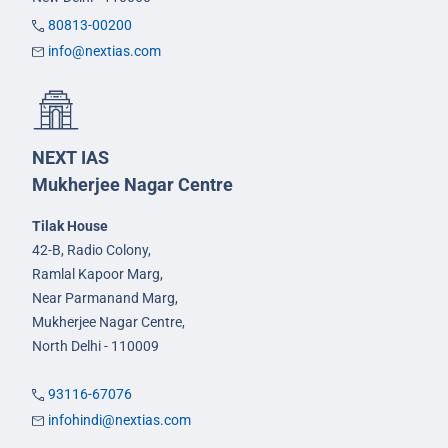
80813-00200
info@nextias.com
NEXT IAS
Mukherjee Nagar Centre
Tilak House
42-B, Radio Colony,
Ramlal Kapoor Marg,
Near Parmanand Marg,
Mukherjee Nagar Centre,
North Delhi - 110009
93116-67076
infohindi@nextias.com