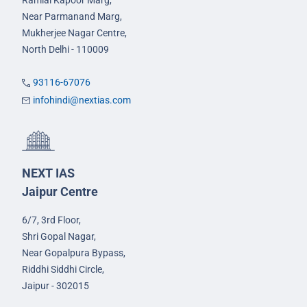
Ramlal Kapoor Marg,
Near Parmanand Marg,
Mukherjee Nagar Centre,
North Delhi - 110009
93116-67076
infohindi@nextias.com
NEXT IAS
Jaipur Centre
6/7, 3rd Floor,
Shri Gopal Nagar,
Near Gopalpura Bypass,
Riddhi Siddhi Circle,
Jaipur - 302015