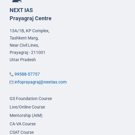
NEXT IAS
Prayagraj Centre
13A/1B, KP Complex,
Tashkent Marg,
Near Civil Lines,
Prayagraj - 211001
Uttar Pradesh
99588-57757
infoprayagraj@nextias.com
GS Foundation Course
Live/Online Course
Mentorship (AIM)
CA-VA Course
CSAT Course