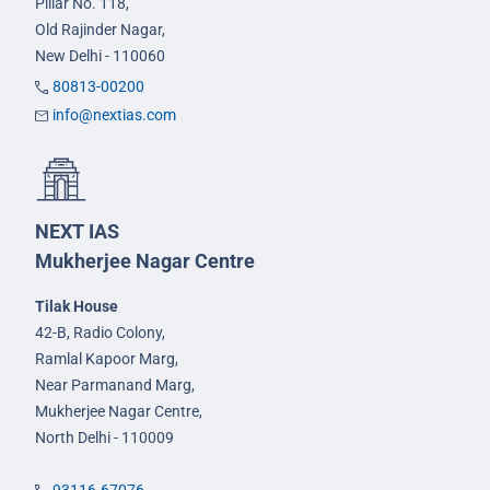
Pillar No. 118,
Old Rajinder Nagar,
New Delhi - 110060
80813-00200
info@nextias.com
NEXT IAS
Mukherjee Nagar Centre
Tilak House
42-B, Radio Colony,
Ramlal Kapoor Marg,
Near Parmanand Marg,
Mukherjee Nagar Centre,
North Delhi - 110009