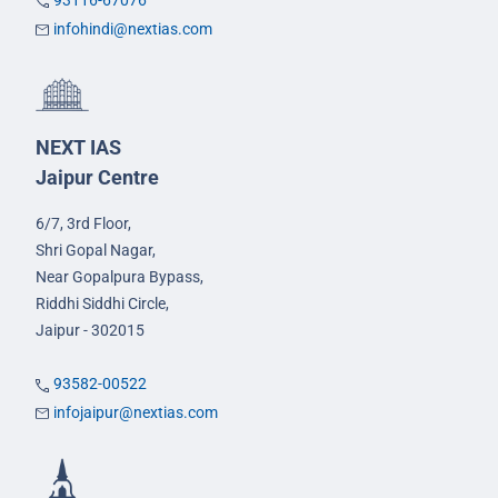
93116-67076
infohindi@nextias.com
NEXT IAS
Jaipur Centre
6/7, 3rd Floor,
Shri Gopal Nagar,
Near Gopalpura Bypass,
Riddhi Siddhi Circle,
Jaipur - 302015
93582-00522
infojaipur@nextias.com