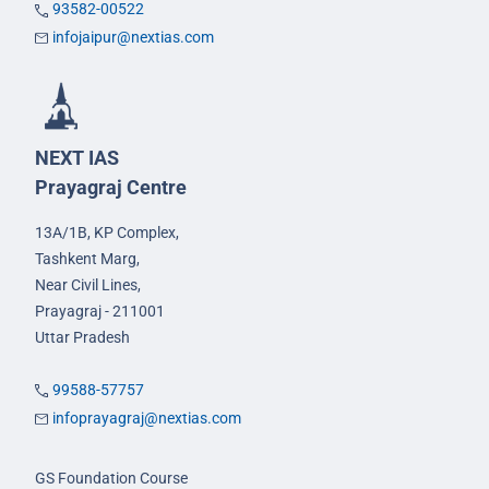
93582-00522
infojaipur@nextias.com
NEXT IAS
Prayagraj Centre
13A/1B, KP Complex,
Tashkent Marg,
Near Civil Lines,
Prayagraj - 211001
Uttar Pradesh
99588-57757
infoprayagraj@nextias.com
GS Foundation Course