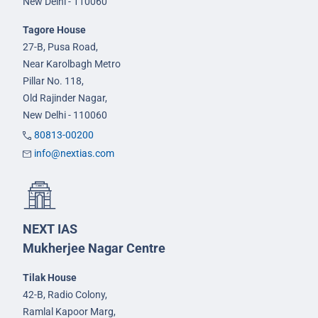
New Delhi - 110060
Tagore House
27-B, Pusa Road,
Near Karolbagh Metro
Pillar No. 118,
Old Rajinder Nagar,
New Delhi - 110060
80813-00200
info@nextias.com
NEXT IAS
Mukherjee Nagar Centre
Tilak House
42-B, Radio Colony,
Ramlal Kapoor Marg,