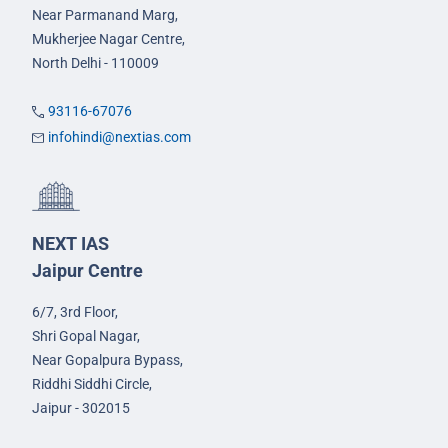
Near Parmanand Marg,
Mukherjee Nagar Centre,
North Delhi - 110009
93116-67076
infohindi@nextias.com
NEXT IAS
Jaipur Centre
6/7, 3rd Floor,
Shri Gopal Nagar,
Near Gopalpura Bypass,
Riddhi Siddhi Circle,
Jaipur - 302015