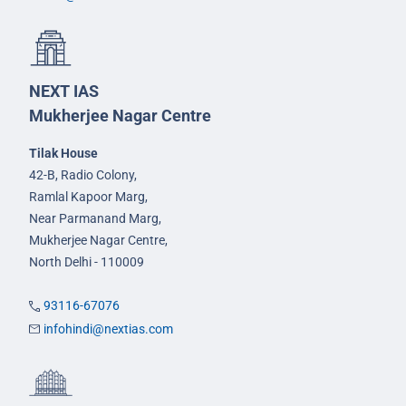
NEXT IAS
Mukherjee Nagar Centre
Tilak House
42-B, Radio Colony,
Ramlal Kapoor Marg,
Near Parmanand Marg,
Mukherjee Nagar Centre,
North Delhi - 110009
93116-67076
infohindi@nextias.com