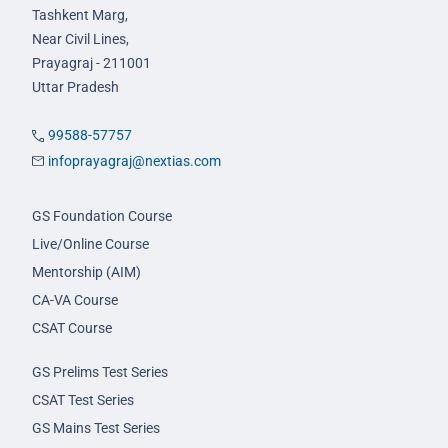
Tashkent Marg,
Near Civil Lines,
Prayagraj - 211001
Uttar Pradesh
99588-57757
infoprayagraj@nextias.com
GS Foundation Course
Live/Online Course
Mentorship (AIM)
CA-VA Course
CSAT Course
GS Prelims Test Series
CSAT Test Series
GS Mains Test Series