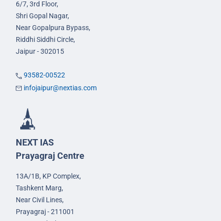
6/7, 3rd Floor,
Shri Gopal Nagar,
Near Gopalpura Bypass,
Riddhi Siddhi Circle,
Jaipur - 302015
93582-00522
infojaipur@nextias.com
NEXT IAS
Prayagraj Centre
13A/1B, KP Complex,
Tashkent Marg,
Near Civil Lines,
Prayagraj - 211001