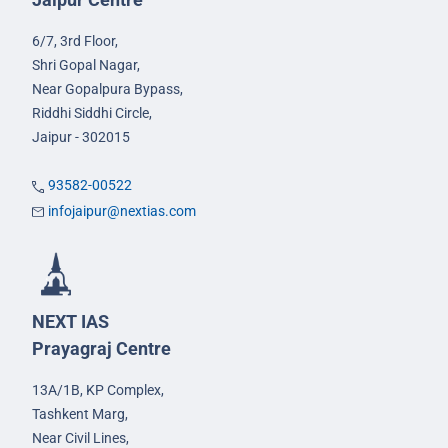
6/7, 3rd Floor,
Shri Gopal Nagar,
Near Gopalpura Bypass,
Riddhi Siddhi Circle,
Jaipur - 302015
93582-00522
infojaipur@nextias.com
NEXT IAS
Prayagraj Centre
13A/1B, KP Complex,
Tashkent Marg,
Near Civil Lines,