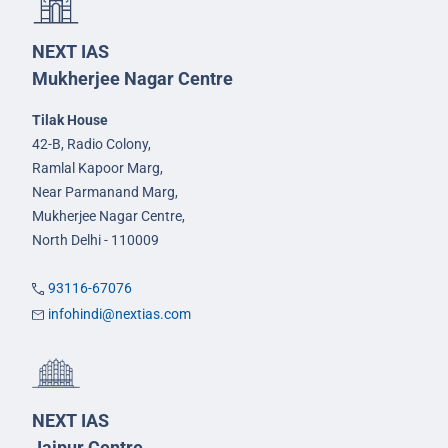
NEXT IAS
Mukherjee Nagar Centre
Tilak House
42-B, Radio Colony,
Ramlal Kapoor Marg,
Near Parmanand Marg,
Mukherjee Nagar Centre,
North Delhi - 110009
93116-67076
infohindi@nextias.com
NEXT IAS
Jaipur Centre