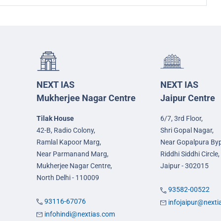
NEXT IAS
NEXT IAS
Mukherjee Nagar Centre
Jaipur Centre
Tilak House
6/7, 3rd Floor,
42-B, Radio Colony,
Shri Gopal Nagar,
Ramlal Kapoor Marg,
Near Gopalpura By
Near Parmanand Marg,
Riddhi Siddhi Circle,
Mukherjee Nagar Centre,
Jaipur - 302015
North Delhi - 110009
93582-00522
93116-67076
infojaipur@next
infohindi@nextias.com