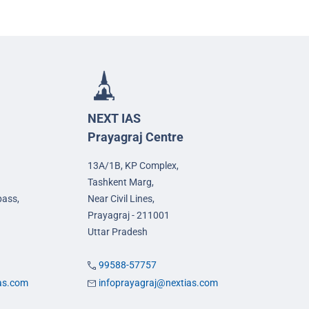
NEXT IAS
Prayagraj Centre
13A/1B, KP Complex,
Tashkent Marg,
pass,
Near Civil Lines,
Prayagraj - 211001
Uttar Pradesh
99588-57757
ias.com
infoprayagraj@nextias.com