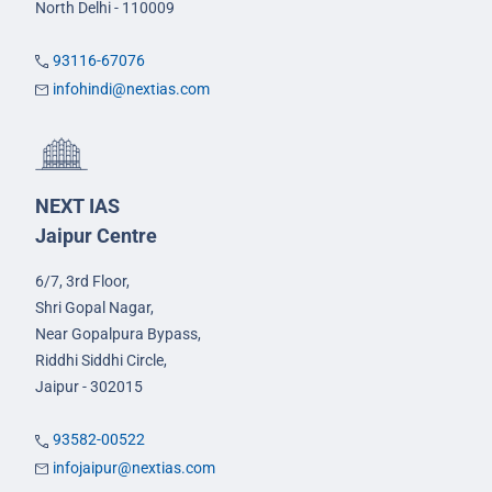
North Delhi - 110009
93116-67076
infohindi@nextias.com
NEXT IAS
Jaipur Centre
6/7, 3rd Floor,
Shri Gopal Nagar,
Near Gopalpura Bypass,
Riddhi Siddhi Circle,
Jaipur - 302015
93582-00522
infojaipur@nextias.com