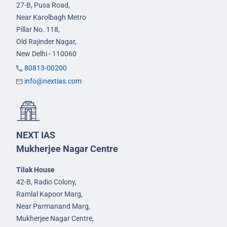
27-B, Pusa Road,
Near Karolbagh Metro
Pillar No. 118,
Old Rajinder Nagar,
New Delhi - 110060
80813-00200
info@nextias.com
NEXT IAS
Mukherjee Nagar Centre
Tilak House
42-B, Radio Colony,
Ramlal Kapoor Marg,
Near Parmanand Marg,
Mukherjee Nagar Centre,