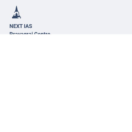
NEXT IAS
Prayagraj Centre
13A/1B, KP Complex,
Tashkent Marg,
Near Civil Lines,
Prayagraj - 211001
Uttar Pradesh
99588-57757
infoprayagraj@nextias.com
GS Foundation Course
Live/Online Course
Mentorship (AIM)