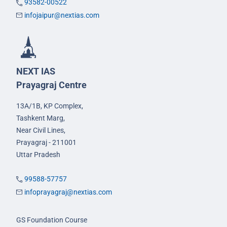
93582-00522
infojaipur@nextias.com
NEXT IAS
Prayagraj Centre
13A/1B, KP Complex,
Tashkent Marg,
Near Civil Lines,
Prayagraj - 211001
Uttar Pradesh
99588-57757
infoprayagraj@nextias.com
GS Foundation Course