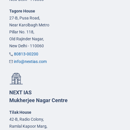
Tagore House
27-B, Pusa Road,
Near Karolbagh Metro
Pillar No. 118,
Old Rajinder Nagar,
New Delhi - 110060
80813-00200
info@nextias.com
NEXT IAS
Mukherjee Nagar Centre
Tilak House
42-B, Radio Colony,
Ramlal Kapoor Marg,