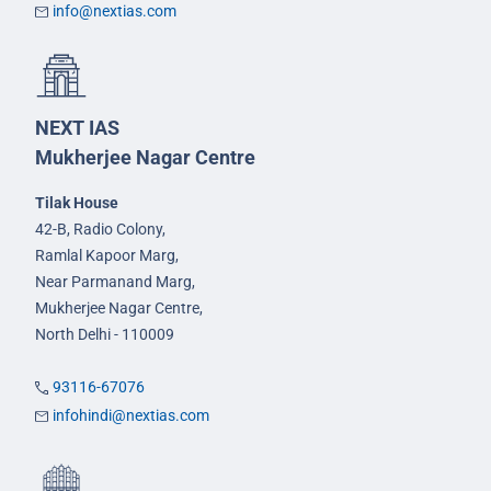
info@nextias.com
NEXT IAS
Mukherjee Nagar Centre
Tilak House
42-B, Radio Colony,
Ramlal Kapoor Marg,
Near Parmanand Marg,
Mukherjee Nagar Centre,
North Delhi - 110009
93116-67076
infohindi@nextias.com