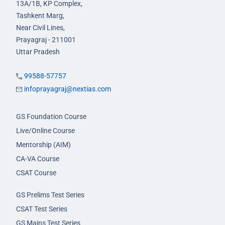
13A/1B, KP Complex,
Tashkent Marg,
Near Civil Lines,
Prayagraj - 211001
Uttar Pradesh
99588-57757
infoprayagraj@nextias.com
GS Foundation Course
Live/Online Course
Mentorship (AIM)
CA-VA Course
CSAT Course
GS Prelims Test Series
CSAT Test Series
GS Mains Test Series