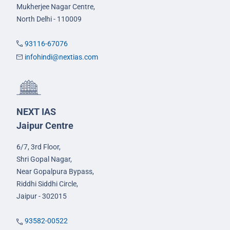
Mukherjee Nagar Centre,
North Delhi - 110009
93116-67076
infohindi@nextias.com
NEXT IAS
Jaipur Centre
6/7, 3rd Floor,
Shri Gopal Nagar,
Near Gopalpura Bypass,
Riddhi Siddhi Circle,
Jaipur - 302015
93582-00522