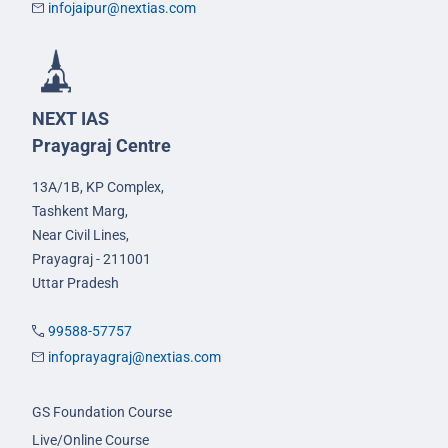
infojaipur@nextias.com
NEXT IAS
Prayagraj Centre
13A/1B, KP Complex,
Tashkent Marg,
Near Civil Lines,
Prayagraj - 211001
Uttar Pradesh
99588-57757
infoprayagraj@nextias.com
GS Foundation Course
Live/Online Course