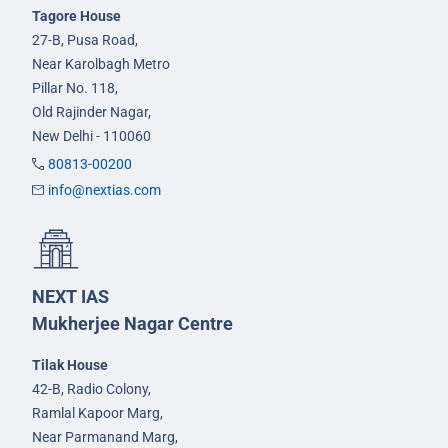
Tagore House
27-B, Pusa Road,
Near Karolbagh Metro
Pillar No. 118,
Old Rajinder Nagar,
New Delhi - 110060
80813-00200
info@nextias.com
NEXT IAS
Mukherjee Nagar Centre
Tilak House
42-B, Radio Colony,
Ramlal Kapoor Marg,
Near Parmanand Marg,