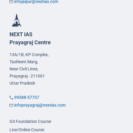
infojaipur@nextias.com
NEXT IAS
Prayagraj Centre
13A/1B, KP Complex,
Tashkent Marg,
Near Civil Lines,
Prayagraj - 211001
Uttar Pradesh
99588-57757
infoprayagraj@nextias.com
GS Foundation Course
Live/Online Course