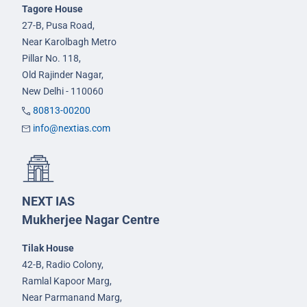
Tagore House
27-B, Pusa Road,
Near Karolbagh Metro
Pillar No. 118,
Old Rajinder Nagar,
New Delhi - 110060
80813-00200
info@nextias.com
NEXT IAS
Mukherjee Nagar Centre
Tilak House
42-B, Radio Colony,
Ramlal Kapoor Marg,
Near Parmanand Marg,