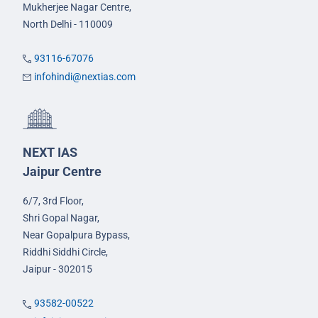
Mukherjee Nagar Centre,
North Delhi - 110009
93116-67076
infohindi@nextias.com
NEXT IAS
Jaipur Centre
6/7, 3rd Floor,
Shri Gopal Nagar,
Near Gopalpura Bypass,
Riddhi Siddhi Circle,
Jaipur - 302015
93582-00522