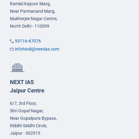
Ramlal Kapoor Marg,
Near Parmanand Marg,
Mukherjee Nagar Centre,
North Delhi - 110009
93116-67076
infohindi@nextias.com
NEXT IAS
Jaipur Centre
6/7, 3rd Floor,
Shri Gopal Nagar,
Near Gopalpura Bypass,
Riddhi Siddhi Circle,
Jaipur - 302015