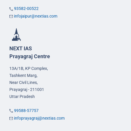
93582-00522
infojaipur@nextias.com
NEXT IAS
Prayagraj Centre
13A/1B, KP Complex,
Tashkent Marg,
Near Civil Lines,
Prayagraj - 211001
Uttar Pradesh
99588-57757
infoprayagraj@nextias.com