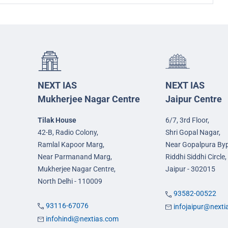
NEXT IAS
NEXT IAS
Mukherjee Nagar Centre
Jaipur Centre
Tilak House
6/7, 3rd Floor,
42-B, Radio Colony,
Shri Gopal Nagar,
Ramlal Kapoor Marg,
Near Gopalpura By
Near Parmanand Marg,
Riddhi Siddhi Circle,
Mukherjee Nagar Centre,
Jaipur - 302015
North Delhi - 110009
93582-00522
93116-67076
infojaipur@next
infohindi@nextias.com