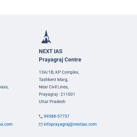
NEXT IAS
Prayagraj Centre
13A/1B, KP Complex,
Tashkent Marg,
pass,
Near Civil Lines,
Prayagraj - 211001
Uttar Pradesh
99588-57757
ias.com
infoprayagraj@nextias.com