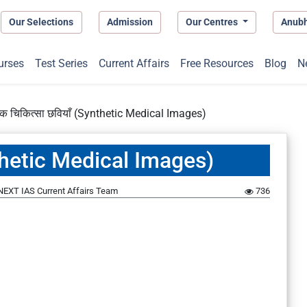
Our Selections
Admission
Our Centres
Anub
urses
Test Series
Current Affairs
Free Resources
Blog
N
टिक चिकित्सा छवियाँ (Synthetic Medical Images)
ynthetic Medical Images)
NEXT IAS Current Affairs Team
736