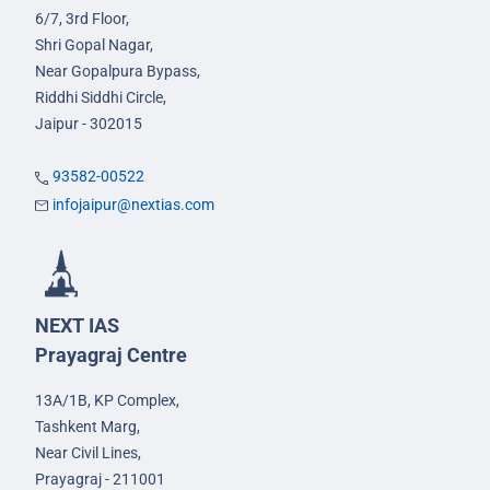
6/7, 3rd Floor,
Shri Gopal Nagar,
Near Gopalpura Bypass,
Riddhi Siddhi Circle,
Jaipur - 302015
93582-00522
infojaipur@nextias.com
NEXT IAS
Prayagraj Centre
13A/1B, KP Complex,
Tashkent Marg,
Near Civil Lines,
Prayagraj - 211001