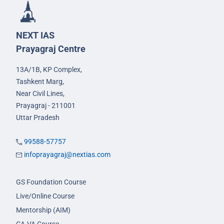
NEXT IAS
Prayagraj Centre
13A/1B, KP Complex,
Tashkent Marg,
Near Civil Lines,
Prayagraj - 211001
Uttar Pradesh
99588-57757
infoprayagraj@nextias.com
GS Foundation Course
Live/Online Course
Mentorship (AIM)