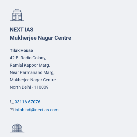
NEXT IAS
Mukherjee Nagar Centre
Tilak House
42-B, Radio Colony,
Ramlal Kapoor Marg,
Near Parmanand Marg,
Mukherjee Nagar Centre,
North Delhi - 110009
93116-67076
infohindi@nextias.com