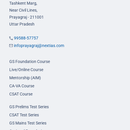
Tashkent Marg,
Near Civil Lines,
Prayagraj - 211001
Uttar Pradesh
99588-57757
infoprayagraj@nextias.com
GS Foundation Course
Live/Online Course
Mentorship (AIM)
CA-VA Course
CSAT Course
GS Prelims Test Series
CSAT Test Series
GS Mains Test Series