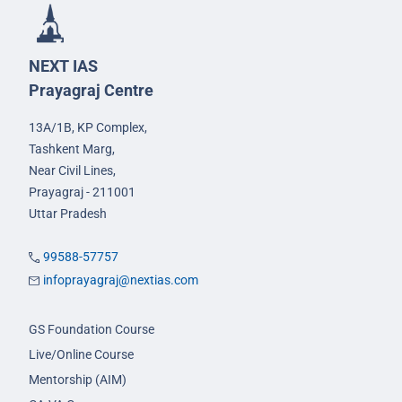
NEXT IAS
Prayagraj Centre
13A/1B, KP Complex,
Tashkent Marg,
Near Civil Lines,
Prayagraj - 211001
Uttar Pradesh
99588-57757
infoprayagraj@nextias.com
GS Foundation Course
Live/Online Course
Mentorship (AIM)