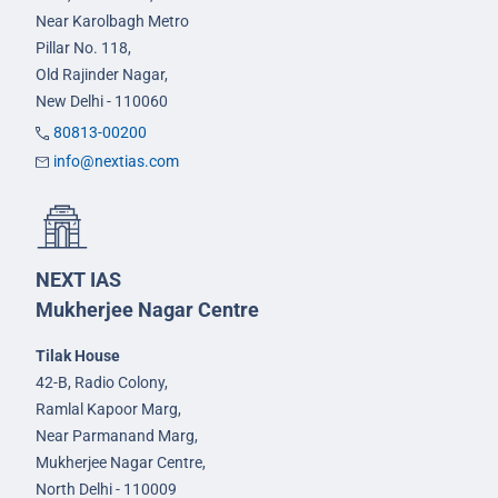
Near Karolbagh Metro
Pillar No. 118,
Old Rajinder Nagar,
New Delhi - 110060
80813-00200
info@nextias.com
NEXT IAS
Mukherjee Nagar Centre
Tilak House
42-B, Radio Colony,
Ramlal Kapoor Marg,
Near Parmanand Marg,
Mukherjee Nagar Centre,
North Delhi - 110009