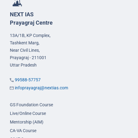
NEXT IAS
Prayagraj Centre
13A/1B, KP Complex,
Tashkent Marg,
Near Civil Lines,
Prayagraj - 211001
Uttar Pradesh
99588-57757
infoprayagraj@nextias.com
GS Foundation Course
Live/Online Course
Mentorship (AIM)
CA-VA Course