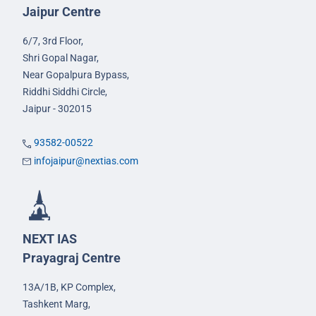
Jaipur Centre
6/7, 3rd Floor,
Shri Gopal Nagar,
Near Gopalpura Bypass,
Riddhi Siddhi Circle,
Jaipur - 302015
93582-00522
infojaipur@nextias.com
NEXT IAS
Prayagraj Centre
13A/1B, KP Complex,
Tashkent Marg,