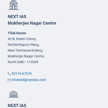
NEXT IAS
Mukherjee Nagar Centre
Tilak House
42-B, Radio Colony,
Ramlal Kapoor Marg,
Near Parmanand Marg,
Mukherjee Nagar Centre,
North Delhi - 110009
93116-67076
infohindi@nextias.com
NEXT IAS