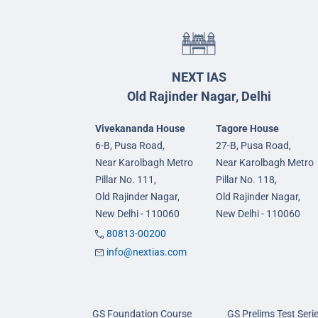
NEXT IAS
Old Rajinder Nagar, Delhi
Vivekananda House
Tagore House
6-B, Pusa Road,
27-B, Pusa Road,
Near Karolbagh Metro
Near Karolbagh Metro
Pillar No. 111,
Pillar No. 118,
Old Rajinder Nagar,
Old Rajinder Nagar,
New Delhi - 110060
New Delhi - 110060
80813-00200
info@nextias.com
GS Foundation Course
GS Prelims Test Seri