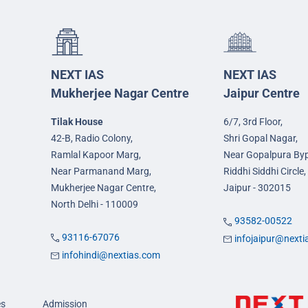
NEXT IAS
NEXT IAS
Mukherjee Nagar Centre
Jaipur Centre
Tilak House
6/7, 3rd Floor,
42-B, Radio Colony,
Shri Gopal Nagar,
Ramlal Kapoor Marg,
Near Gopalpura By
Near Parmanand Marg,
Riddhi Siddhi Circle,
Mukherjee Nagar Centre,
Jaipur - 302015
North Delhi - 110009
93582-00522
93116-67076
infojaipur@next
infohindi@nextias.com
es
Admission