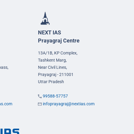
NEXT IAS
Prayagraj Centre
13A/1B, KP Complex,
Tashkent Marg,
pass,
Near Civil Lines,
Prayagraj - 211001
Uttar Pradesh
99588-57757
ias.com
infoprayagraj@nextias.com