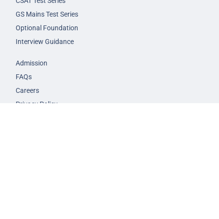
CSAT Test Series
GS Mains Test Series
Optional Foundation
Interview Guidance
Admission
FAQs
Careers
Privacy Policy
Terms & Conditions
© 2026 NEXT IAS - All Rights Reserved.