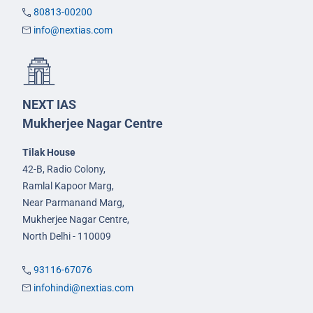
80813-00200
info@nextias.com
NEXT IAS
Mukherjee Nagar Centre
Tilak House
42-B, Radio Colony,
Ramlal Kapoor Marg,
Near Parmanand Marg,
Mukherjee Nagar Centre,
North Delhi - 110009
93116-67076
infohindi@nextias.com