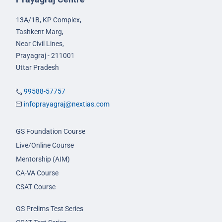
13A/1B, KP Complex,
Tashkent Marg,
Near Civil Lines,
Prayagraj - 211001
Uttar Pradesh
99588-57757
infoprayagraj@nextias.com
GS Foundation Course
Live/Online Course
Mentorship (AIM)
CA-VA Course
CSAT Course
GS Prelims Test Series