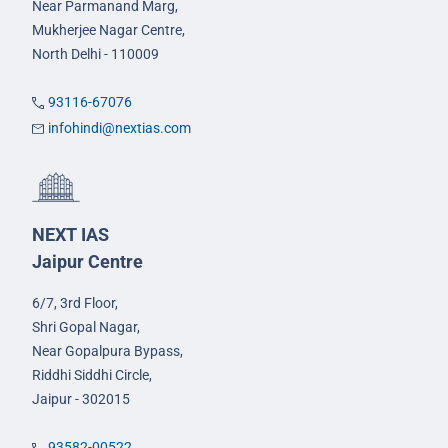
Near Parmanand Marg,
Mukherjee Nagar Centre,
North Delhi - 110009
93116-67076
infohindi@nextias.com
NEXT IAS
Jaipur Centre
6/7, 3rd Floor,
Shri Gopal Nagar,
Near Gopalpura Bypass,
Riddhi Siddhi Circle,
Jaipur - 302015
93582-00522