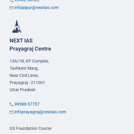
infojaipur@nextias.com
NEXT IAS
Prayagraj Centre
13A/1B, KP Complex,
Tashkent Marg,
Near Civil Lines,
Prayagraj - 211001
Uttar Pradesh
99588-57757
infoprayagraj@nextias.com
GS Foundation Course