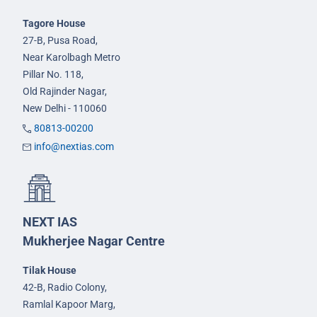
Tagore House
27-B, Pusa Road,
Near Karolbagh Metro
Pillar No. 118,
Old Rajinder Nagar,
New Delhi - 110060
80813-00200
info@nextias.com
NEXT IAS
Mukherjee Nagar Centre
Tilak House
42-B, Radio Colony,
Ramlal Kapoor Marg,