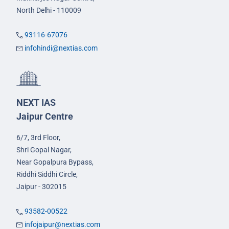
North Delhi - 110009
93116-67076
infohindi@nextias.com
NEXT IAS
Jaipur Centre
6/7, 3rd Floor,
Shri Gopal Nagar,
Near Gopalpura Bypass,
Riddhi Siddhi Circle,
Jaipur - 302015
93582-00522
infojaipur@nextias.com