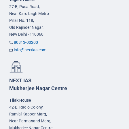
27-B, Pusa Road,
Near Karolbagh Metro
Pillar No. 118,
Old Rajinder Nagar,
New Delhi - 110060
80813-00200
info@nextias.com
NEXT IAS
Mukherjee Nagar Centre
Tilak House
42-B, Radio Colony,
Ramlal Kapoor Marg,
Near Parmanand Marg,
Mukherjee Nagar Centre,