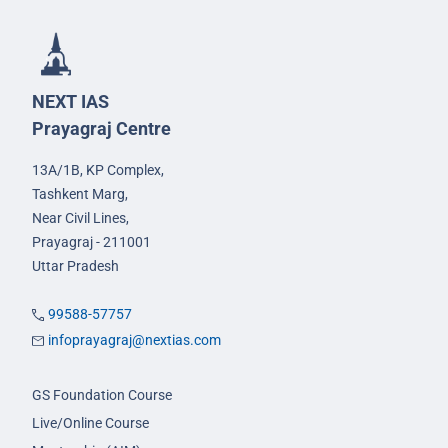
NEXT IAS
Prayagraj Centre
13A/1B, KP Complex,
Tashkent Marg,
Near Civil Lines,
Prayagraj - 211001
Uttar Pradesh
99588-57757
infoprayagraj@nextias.com
GS Foundation Course
Live/Online Course