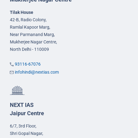
Tilak House
42-B, Radio Colony,
Ramlal Kapoor Marg,
Near Parmanand Marg,
Mukherjee Nagar Centre,
North Delhi - 110009
93116-67076
infohindi@nextias.com
NEXT IAS
Jaipur Centre
6/7, 3rd Floor,
Shri Gopal Nagar,