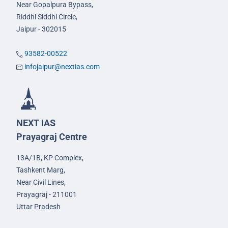
Near Gopalpura Bypass,
Riddhi Siddhi Circle,
Jaipur - 302015
93582-00522
infojaipur@nextias.com
NEXT IAS
Prayagraj Centre
13A/1B, KP Complex,
Tashkent Marg,
Near Civil Lines,
Prayagraj - 211001
Uttar Pradesh