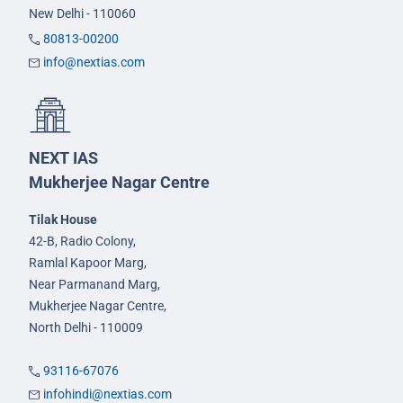
New Delhi - 110060
80813-00200
info@nextias.com
NEXT IAS
Mukherjee Nagar Centre
Tilak House
42-B, Radio Colony,
Ramlal Kapoor Marg,
Near Parmanand Marg,
Mukherjee Nagar Centre,
North Delhi - 110009
93116-67076
infohindi@nextias.com