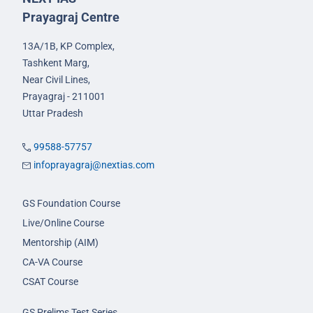
Prayagraj Centre
13A/1B, KP Complex,
Tashkent Marg,
Near Civil Lines,
Prayagraj - 211001
Uttar Pradesh
99588-57757
infoprayagraj@nextias.com
GS Foundation Course
Live/Online Course
Mentorship (AIM)
CA-VA Course
CSAT Course
GS Prelims Test Series