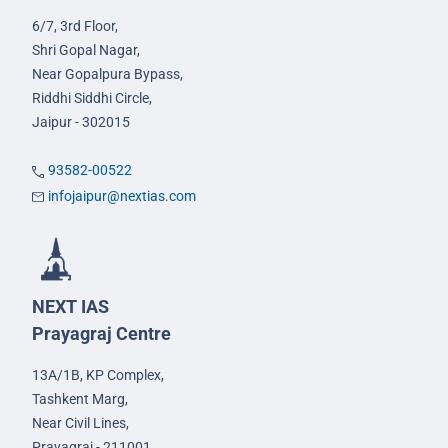
6/7, 3rd Floor,
Shri Gopal Nagar,
Near Gopalpura Bypass,
Riddhi Siddhi Circle,
Jaipur - 302015
93582-00522
infojaipur@nextias.com
NEXT IAS
Prayagraj Centre
13A/1B, KP Complex,
Tashkent Marg,
Near Civil Lines,
Prayagraj - 211001