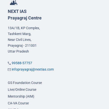
NEXT IAS
Prayagraj Centre
13A/1B, KP Complex,
Tashkent Marg,
Near Civil Lines,
Prayagraj - 211001
Uttar Pradesh
99588-57757
infoprayagraj@nextias.com
GS Foundation Course
Live/Online Course
Mentorship (AIM)
CA-VA Course